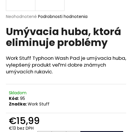
á
j
Priemerné
Neohodnotené
Podrobnosti hodnotenia
s
hodnotenie
Umývacia huba, ktorá
produktu
ť
je
?
eliminuje problémy
0,0
z
5
hviezdičiek.
Work Stuff Typhoon Wash Pad je umývacia huba,
vylepšený produkt veľmi dobre známych
HĽADAŤ
umývacích rukavic.
Skladom
O
Kód:
95
d
Značka:
Work Stuff
p
o
€15,99
r
ú
€13 bez DPH