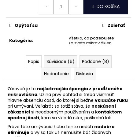
č
Jednotková
DO KOŠÍKA
a
cena:
m
e
Opýtať sa
Zdieľať
Všetko, čo potrebujete
DEZINFEKCIA
Kategória
:
zo sveta mikrovlákien
KLIMATIZÁCIE
BILT
HAMBER
AIR-
Popis
Súvisiace (6)
Podobné (8)
CON
BOMB
Hodnotenie
Diskusia
CITRUS
(150
ML)
Zároveň je to
najšetrnejšia špongia z predĺženého
€15,19
mikrovlákna
. Už na prvý pohľad si treba všimnúť
Pôvodne:
hlavne absenciu časti, do ktorej si bežne
vkladáte ruku
€17,99
pri umývaní. Veľakrát sa totiž stáva, že
neskúsení
zákazníci
si neodborným používaním a
kontaktom
spodnej časti
, kam sa vkladá ruka, poškrabú lak.
Práve táto umývacia huba tento neduh
nadobro
eliminuje
a vy sa tak už nemusíte báť žiadnych