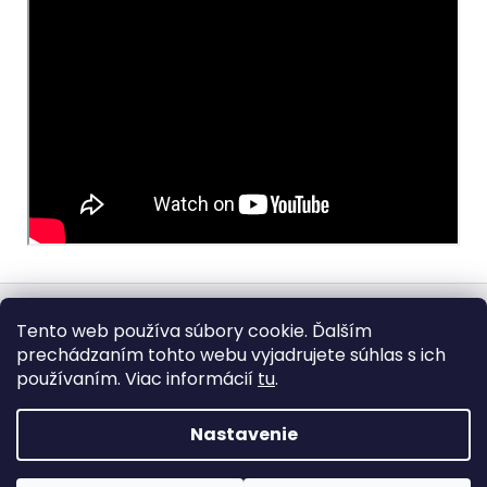
Z
á
Hodnotenia obchodu
Kontaktujte nás
Tento web používa súbory cookie. Ďalším
p
Chcem sa objednať na detailing
Obchodné podmienky
prechádzaním tohto webu vyjadrujete súhlas s ich
Ochrana osobných údajov
ä
používaním. Viac informácií
tu
.
t
i
Nastavenie
e
Vytvoril Shoptet