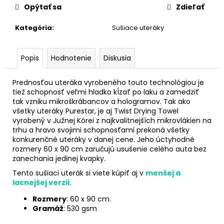
č
Opýtať sa
Zdieľať
a
m
Kategória
:
Sušiace uteráky
e
Popis
Hodnotenie
Diskusia
BALÍČEK:
ABY
SA
Prednosťou uteráka vyrobeného touto technológiou je
MI
tiež schopnosť veľmi hladko kĺzať po laku a zamedziť
AUTO
tak vzniku mikroškrábancov a hologramov. Tak ako
PO
všetky uteráky Purestar, je aj Twist Drying Towel
UMYTÍ
vyrobený v Južnej Kórei z najkvalitnejších mikrovlákien na
PARÁDNE
trhu a hravo svojimi schopnosťami prekoná všetky
LESKLO
konkurenčné uteráky v danej cene. Jeho úctyhodné
€31,99
rozmery 60 x 90 cm zaručujú usušenie celého auta bez
Pôvodne:
zanechania jedinej kvapky.
€35,63
Tento sušiaci uterák si viete kúpiť aj v
menšej a
lacnejšej verzii
.
Rozmery
: 60 x 90 cm.
Gramáž
: 530 gsm