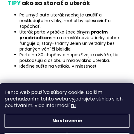
TIPY
ako sa starať o uterák
Po umytí auta uterák nechajte usušiť a
neskladujte ho vlhký, mohol by splesnivieť a
zapáchať.
Uterák perte v práčke špeciálnym
pracím
prostriedkom
na mikrovláknové utierky, dobre
funguje aj starý-známy Jeleň univerzálny bez
pridaných vôní či bielidiel
Perte na 30 stupňov a nepoužívajte aviváže, tie
poškodzujú a oslabujú mikrovlákna uteráka.
Ideálne sušte na vešiaku v miestnosti.
Z
á
Hodnotenia obchodu
Kontaktujte nás
Tento web používa súbory cookie. Ďalším
p
Chcem sa objednať na detailing
Obchodné podmienky
prechádzaním tohto webu vyjadrujete súhlas s ich
Ochrana osobných údajov
ä
používaním. Viac informácií
tu
.
t
i
Nastavenie
e
Vytvoril Shoptet