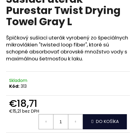
je
á
Purestar Twist Drying
0,0
z
j
Towel Gray L
5
s
hviezdičiek.
ť
Špičkový sušiaci uterák vyrobený zo špeciálnych
?
mikrovlákien "twisted loop fiber", ktoré sú
schopné absorbovať obrovské množstvo vody s
maximálnou šetrnosťou k laku.
HĽADAŤ
Skladom
Kód:
313
O
€18,71
d
p
€15,21 bez DPH
o
Jednotková
DO KOŠÍKA
cena:
r
ú