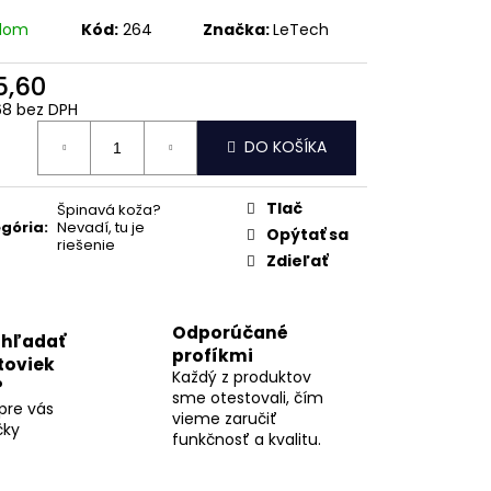
ÁLETOVEJ HRDZE Z
PIRE LIQUID
adom
Kód:
264
Značka:
LeTech
5,60
68 bez DPH
otková
DO KOŠÍKA
:
Tlač
Špinavá koža?
gória
:
Nevadí, tu je
Opýtať sa
riešenie
Zdieľať
Odporúčané
 hľadať
profíkmi
toviek
Každý z produktov
?
sme otestovali, čím
 pre vás
vieme zaručiť
čky
funkčnosť a kvalitu.