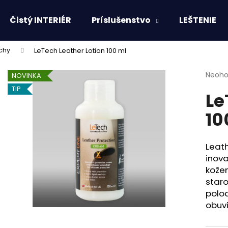
Čistý INTERIÉR
Príslušenstvo
LEŠTENIE
chy
LeTech Leather Lotion 100 ml
Čo potrebujete nájsť?
Priem
Neoho
NOVINKA
hodno
TIP
Le
produ
HĽADAŤ
je
10
0,0
z
5
Odporúčame
hviezd
Leat
inova
kožen
staro
poloa
obuvi