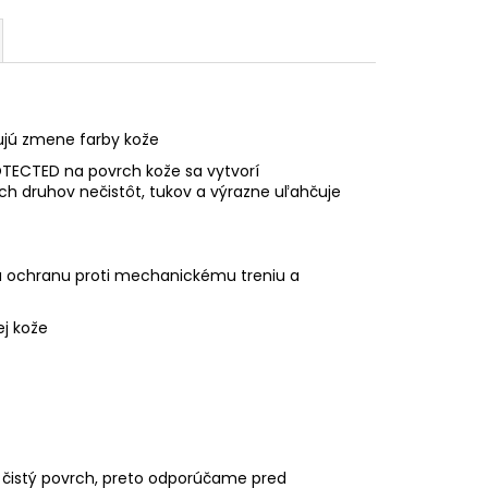
ňujú zmene farby kože
TECTED na povrch kože sa vytvorí
ch druhov nečistôt, tukov a výrazne uľahčuje
nú ochranu proti mechanickému treniu a
j kože
 čistý povrch, preto odporúčame pred