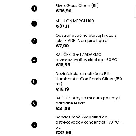
Rivax Glass Clean (5L)
€36,90
MIHU ON MERCH 100
€37,11
Odstraňovač náletovej hrdze z
laku - ADBL Vampire Liquid
€7,90
BALÍČEK: 3 + 1 ZADARMO
rozmrazovačov skiel do -60 °C
€18,59
Dezinfekcia klimatizácie Bilt
Hamber Air-Con Bomb Citrus (150
ml)
€15,19
BALÍČEK: Aby sa mi auto po umytí
parádne lesklo
€31,99
Sonax zimná kvapalina do
ostrekovačov koncentrát -70 °C -
5 L
€32,99