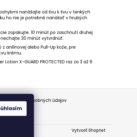
 pohybmi nanášajte od švu k švu v tenkých
ku ho nie je potrebné nanášať v hrubých
cie zopakujte. 10 minút po zaschnutí druhej
a nechajte 30 minút vytvrdnúť.
z anilínovej alebo Pull-Up kože, pre
stvu krému.
ther Lotion X-GUARD PROTECTED raz za 3 až 6
nky
Ochrana osobných údajov
Súhlasím
Vytvoril Shoptet