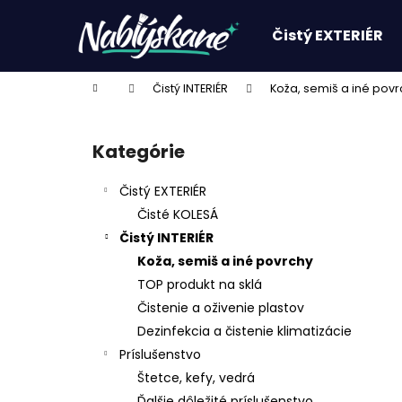
K
Prejsť
na
o
Čistý EXTERIÉR
obsah
Späť
Späť
š
do
do
í
Domov
Čistý INTERIÉR
Koža, semiš a iné povr
k
obchodu
obchodu
B
o
Kategórie
Preskočiť
č
kategórie
n
Čistý EXTERIÉR
ý
Čisté KOLESÁ
p
Čistý INTERIÉR
a
Koža, semiš a iné povrchy
n
TOP produkt na sklá
e
Čistenie a oživenie plastov
l
Dezinfekcia a čistenie klimatizácie
Príslušenstvo
Štetce, kefy, vedrá
Ďalšie dôležité príslušenstvo