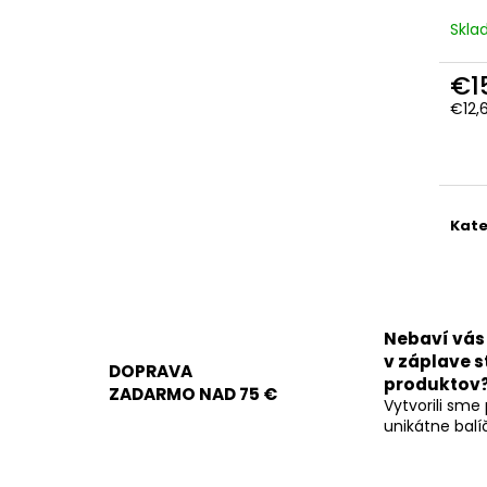
MIHU ON MERCH 100
ODSTRAŇOVAČ N
LAKU - ADBL VAM
Skl
€37,11
Pôvodne:
€61,99
€7,90
€1
€12,
Jedn
cena
Kate
Nebaví vás
v záplave s
DOPRAVA
produktov
ZADARMO NAD 75 €
Vytvorili sme
unikátne balí