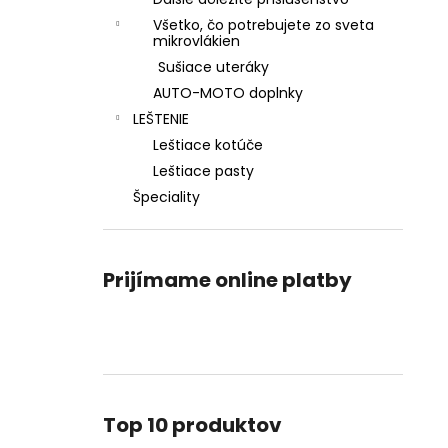
RIVAX GLASS CLEAN (5L)
Všetko, čo potrebujete zo sveta
€36,90
mikrovlákien
Sušiace uteráky
AUTO-MOTO doplnky
LEŠTENIE
Leštiace kotúče
Leštiace pasty
Špeciality
Prijímame online platby
Top 10 produktov