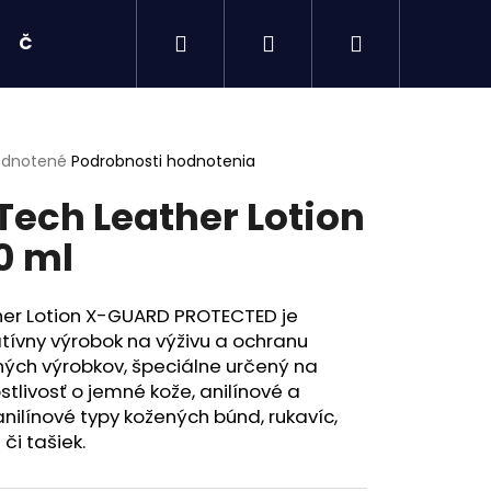
Hľadať
Prihlásenie
Nákupný
Čisté KOLESÁ
košík
erné
dnotené
Podrobnosti hodnotenia
tenie
Tech Leather Lotion
ktu
0 ml
ičiek.
her Lotion X-GUARD PROTECTED je
tívny výrobok na výživu a ochranu
ých výrobkov, špeciálne určený na
stlivosť o jemné kože, anilínové a
nilínové typy kožených búnd, rukavíc,
Nasledujúce
 či tašiek.