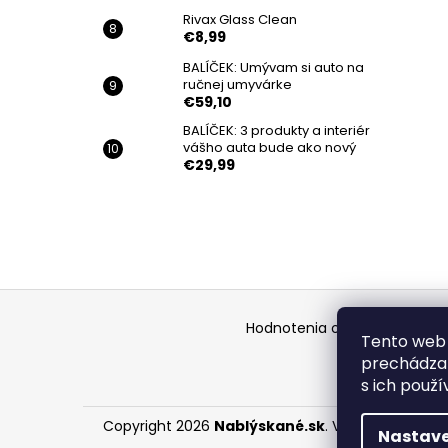
Rivax Glass Clean
€8,99
BALÍČEK: Umývam si auto na
ručnej umyvárke
€59,10
BALÍČEK: 3 produkty a interiér
vášho auta bude ako nový
€29,99
Z
á
Hodnotenia obchodu
Kontak
Tento web 
p
prechádzan
ä
s ich použí
t
i
Copyright 2026
Nablýskané.sk
. Všetky práva vy
Nastave