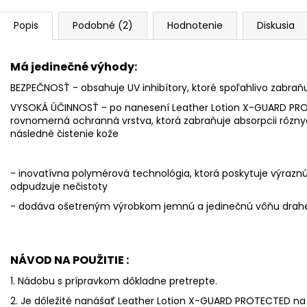
Popis
Podobné (2)
Hodnotenie
Diskusia
Má jedinečné výhody:
BEZPEČNOSŤ - obsahuje UV inhibítory, ktoré spoľahlivo zabra
VYSOKÁ ÚČINNOSŤ - po nanesení Leather Lotion X-GUARD PRO
rovnomerná ochranná vrstva, ktorá zabraňuje absorpcii rôzny
následné čistenie kože
- inovatívna polymérová technológia, ktorá poskytuje výraz
odpudzuje nečistoty
- dodáva ošetreným výrobkom jemnú a jedinečnú vôňu drahe
NÁVOD NA POUŽITIE :
1. Nádobu s prípravkom dôkladne pretrepte.
2. Je dôležité nanášať Leather Lotion X-GUARD PROTECTED na