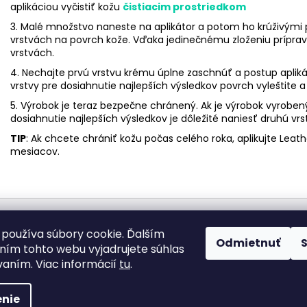
aplikáciou vyčistiť kožu
čistiacim prostriedkom
3. Malé množstvo naneste na aplikátor a potom ho krúživými
vrstvách na povrch kože. Vďaka jedinečnému zloženiu príprav
vrstvách.
4. Nechajte prvú vrstvu krému úplne zaschnúť a postup apliká
vrstvy pre dosiahnutie najlepších výsledkov povrch vyleštite 
5. Výrobok je teraz bezpečne chránený. Ak je výrobok vyrobený 
dosiahnutie najlepších výsledkov je dôležité naniesť druhú vr
TIP
: Ak chcete chrániť kožu počas celého roka, aplikujte Lea
mesiacov.
tujte nás
Chcem sa objednať na detailing
Obchodné podmie
používa súbory cookie. Ďalším
Odmietnuť
ím tohto webu vyjadrujete súhlas
vaním. Viac informácií
tu
.
hradené.
nie