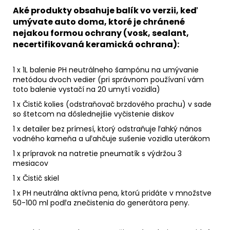
Aké produkty obsahuje balík vo verzii, keď
umývate auto doma, ktoré je chránené
nejakou formou ochrany (vosk, sealant,
necertifikovaná keramická ochrana):
1 x 1L balenie PH neutrálneho šampónu na umývanie
metódou dvoch vedier (pri správnom používaní vám
toto balenie vystačí na 20 umytí vozidla)
1 x Čistič kolies (odstraňovač brzdového prachu) v sade
so štetcom na dôslednejšie vyčistenie diskov
1 x detailer bez prímesí, ktorý odstraňuje ľahký nános
vodného kameňa a uľahčuje sušenie vozidla uterákom
1 x prípravok na natretie pneumatík s výdržou 3
mesiacov
1 x Čistič skiel
1 x PH neutrálna aktívna pena, ktorú pridáte v množstve
50-100 ml podľa znečistenia do generátora peny.