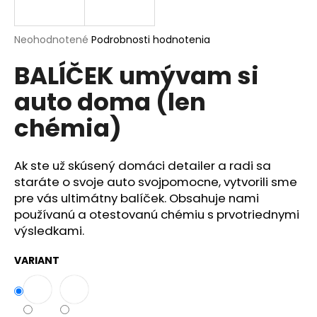
á
j
Priemerné
Neohodnotené
Podrobnosti hodnotenia
s
hodnotenie
BALÍČEK umývam si
produktu
ť
je
?
auto doma (len
0,0
z
chémia)
5
hviezdičiek.
Ak ste už skúsený domáci detailer a radi sa
HĽADAŤ
staráte o svoje auto svojpomocne, vytvorili sme
pre vás ultimátny balíček. Obsahuje nami
používanú a otestovanú chémiu s prvotriednymi
O
výsledkami.
d
p
VARIANT
o
r
ú