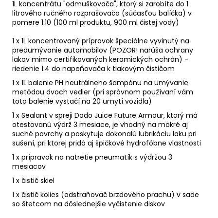
1L koncentrátu "odmuškovača", ktorý si zarobíte do 1
litrového ručného rozprašovača (súčasťou balíčka) v
pomere 1:10 (100 ml produktu, 900 ml čistej vody)
1 x 1L koncentrovaný prípravok špeciálne vyvinutý na
predumývanie automobilov (POZOR! narúša ochrany
lakov mimo certifikovaných keramických ochrán) -
riedenie 1:4 do napeňovača k tlakovým čističom
1 x 1L balenie PH neutrálneho šampónu na umývanie
metódou dvoch vedier (pri správnom používaní vám
toto balenie vystačí na 20 umytí vozidla)
1 x Sealant v spreji Dodo Juice Future Armour, ktorý má
otestovanú výdrž 3 mesiace, je vhodný na mokré aj
suché povrchy a poskytuje dokonalú lubrikáciu laku pri
sušení, pri ktorej pridá aj špičkové hydrofóbne vlastnosti
1 x prípravok na natretie pneumatík s výdržou 3
mesiacov
1 x čistič skiel
1 x čistič kolies (odstraňovač brzdového prachu) v sade
so štetcom na dôslednejšie vyčistenie diskov