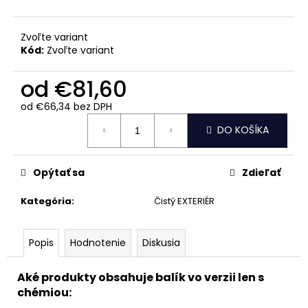
č
a
m
Zvoľte variant
e
Kód:
Zvoľte variant
od
€81,60
ODSTRAŇOVAČ
NÁLETOVEJ
od
€66,34
bez DPH
HRDZE
Jednotková
Z
DO KOŠÍKA
cena:
LAKU
-
ADBL
VAMPIRE
Opýtať sa
Zdieľať
LIQUID
€7,90
Kategória
:
Čistý EXTERIÉR
Popis
Hodnotenie
Diskusia
Aké produkty obsahuje balík vo verzii len s
chémiou: