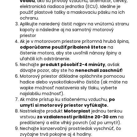
vodou
, ako sú prívody vzduchu, alternátor, cievky,
elektronická riadiaca jednotka (ECU). Ideálne je
použiť plastové tašky a maskovaciu pásku na ich
ochranu.
Aplikujte nariedený čistič najprv na vnútornú stranu
kapoty a následne aj na samotný motorový
priestor
Ak je v motorovom priestore prítomná hrubá špina,
odporúčame použiť pribalené štetce
na
čistenie motora, aby ste uvoľnili nánosy špiny a
uľahčili ich odstránenie.
Nechajte
produkt pôsobiť 2-4 minúty
, avšak
dávajte pozor, aby ste ho
nenechali zaschnúť
!
Motorový priestor dôkladne opláchnite pomocou
hadice alebo vysokotlakového čističa (ak máte na
wapke možnosť nastavenia sily tlaku, vyberte
najslabšiu možnosť).
Ak máte prístup ku stlačenému vzduchu,
po
umytí si motorový priestor vyfúkajte.
Nastriekajte produkt
Motorplast
jednou tenkou
vrstvou
zo vzdialenosti približne 20-30 cm
na
predčistený a ešte vlhký povrch (až po umytí!).
Nechajte konzervačný prostriedok vyschnúť, čo
zvyčajne trvá pokojne aj 4 hodiny.